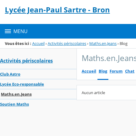
Panneau de gestion des cookies
Lycée Jean-Paul Sartre - Bron
Menu de la rubrique
Contenu
MENU
Vous êtes ici :
Accueil
›
Activités périscolaires
›
Maths.en.Jeans
›
Blog
Maths.en.Jean
Activités périscolaires
Accueil
Blog
Forum
Chat
Club Astro
Lycée Eco-responsable
Aucun article
Maths.en.Jeans
Soutien Maths