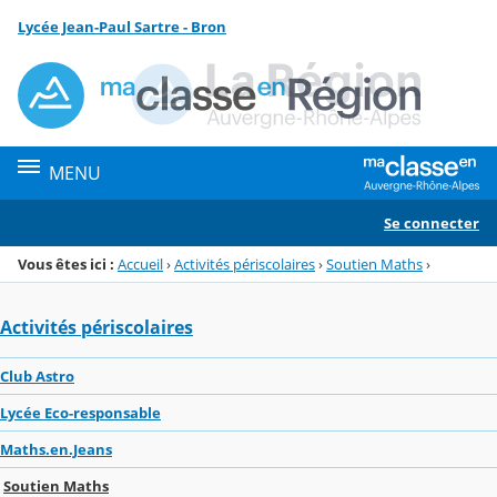
Panneau de gestion des cookies
Lycée Jean-Paul Sartre - Bron
Menu de la rubrique
Contenu
MENU
Se connecter
Vous êtes ici :
Accueil
›
Activités périscolaires
›
Soutien Maths
›
Activités périscolaires
Club Astro
Lycée Eco-responsable
Maths.en.Jeans
Soutien Maths