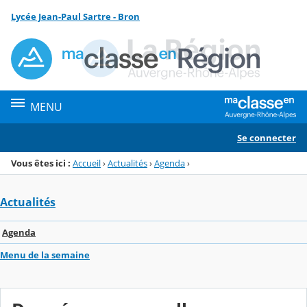
Panneau de gestion des cookies
Lycée Jean-Paul Sartre - Bron
Menu de la rubrique
Contenu
MENU
Se connecter
Vous êtes ici :
Accueil
›
Actualités
›
Agenda
›
Actualités
Agenda
Menu de la semaine