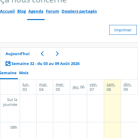
Accueil
Blog
Agenda
Forum
Dossiers partagés
Imprimer
Aujourd’hui
Semaine 32 - du 03 au 09 Août 2026
Semaine
Mois
lun.
mar.
mer.
ven.
sam.
dim.
jeu.
06
03
04
05
07
08
09
Sur la
journée
08h