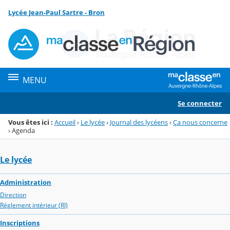
Panneau de gestion des cookies
Lycée Jean-Paul Sartre - Bron
Menu de la rubrique
Contenu
MENU
Se connecter
Vous êtes ici :
Accueil
›
Le lycée
›
Journal des lycéens
›
Ça nous concerne
›
Agenda
Le lycée
Administration
Direction
Réglement intérieur (RI)
Inscriptions