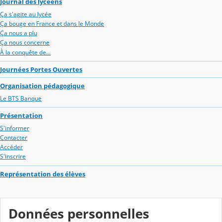
Journal des lycéens
Ça s'agite au lycée
Ça bouge en France et dans le Monde
Ça nous a plu
Ça nous concerne
À la conquête de...
Journées Portes Ouvertes
Organisation pédagogique
Le BTS Banque
Présentation
S'informer
Contacter
Accéder
S'inscrire
Représentation des élèves
Données personnelles