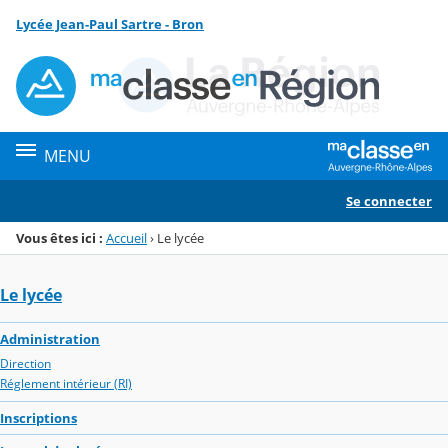
Panneau de gestion des cookies
Lycée Jean-Paul Sartre - Bron
Menu de la rubrique
Contenu
MENU
Se connecter
Vous êtes ici :
Accueil
›
Le lycée
Le lycée
Administration
Direction
Réglement intérieur (RI)
Inscriptions