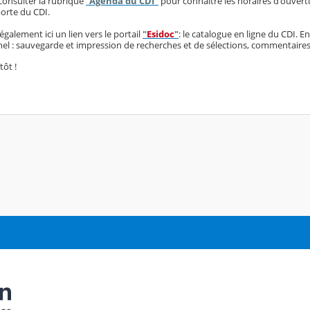
consulter la rubrique
"
Agenda du CDI"
pour connaître les horaires d'ouvert
porte du CDI.
galement ici un lien vers le portail
"
Esidoc
"
: le catalogue en ligne du CDI. E
l : sauvegarde et impression de recherches et de sélections, commentaires,
tôt !