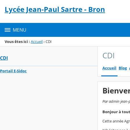
Panneau de gestion des cookies
Lycée Jean-Paul Sartre - Bron
Menu de la rubrique
Contenu
MENU
Vous êtes ici :
Accueil
›
CDI
CDI
CDI
Accueil
Blog
Portail E-Sidoc
Bienve
Par admin jean-p
Bonjour à tout
Cette année Agn