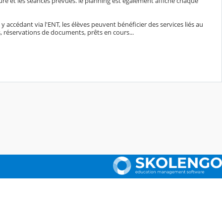
ure et les séances prévues. le planning est également affiché chaque
n y accédant via l'ENT, les élèves peuvent bénéficier des services liés au
 réservations de documents, prêts en cours...