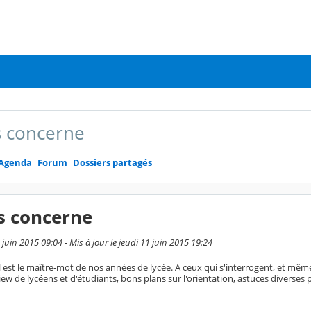
 concerne
Agenda
Forum
Dossiers partagés
s concerne
1 juin 2015 09:04 - Mis à jour le jeudi 11 juin 2015 19:24
el est le maître-mot de nos années de lycée. A ceux qui s'interrogent, et mê
iew de lycéens et d'étudiants, bons plans sur l'orientation, astuces diverses p