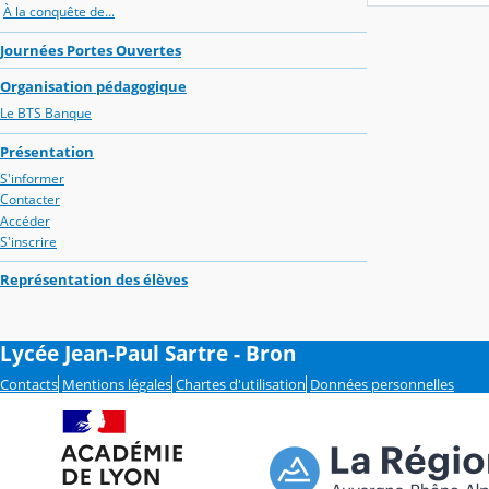
À la conquête de...
Journées Portes Ouvertes
Organisation pédagogique
Le BTS Banque
Présentation
S'informer
Contacter
Accéder
S'inscrire
Représentation des élèves
Lycée Jean-Paul Sartre - Bron
Contacts
Mentions légales
Chartes d'utilisation
Données personnelles