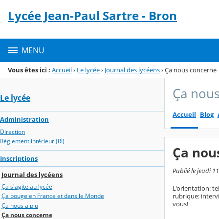
Panneau de gestion des cookies
Lycée Jean-Paul Sartre - Bron
Menu de la rubrique
Contenu
MENU
Vous êtes ici :
Accueil
›
Le lycée
›
Journal des lycéens
›
Ça nous concerne
Ça nous
Le lycée
Accueil
Blog
Administration
Direction
Réglement intérieur (RI)
Ça nou
Inscriptions
Publié le jeudi 1
Journal des lycéens
Ça s'agite au lycée
L'orientation: t
rubrique: interv
Ça bouge en France et dans le Monde
vous!
Ça nous a plu
Ça nous concerne