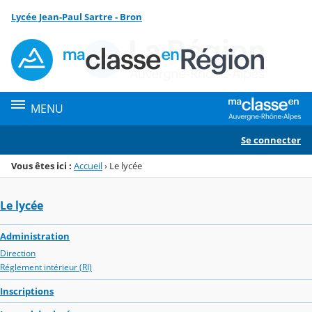
Panneau de gestion des cookies
Lycée Jean-Paul Sartre - Bron
Menu de la rubrique
Contenu
MENU
Se connecter
Vous êtes ici :
Accueil
›
Le lycée
Le lycée
Administration
Direction
Réglement intérieur (RI)
Inscriptions