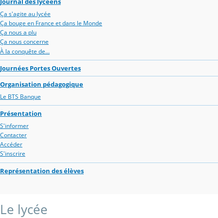
Journal des lycéens
Ça s'agite au lycée
Ça bouge en France et dans le Monde
Ça nous a plu
Ça nous concerne
À la conquête de...
Journées Portes Ouvertes
Organisation pédagogique
Le BTS Banque
Présentation
S'informer
Contacter
Accéder
S'inscrire
Représentation des élèves
Le lycée