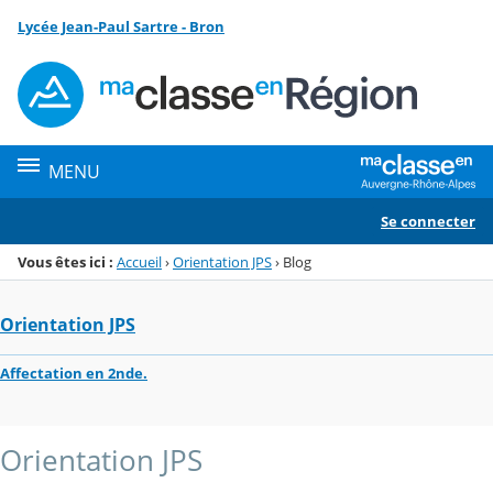
Panneau de gestion des cookies
Lycée Jean-Paul Sartre - Bron
Menu de la rubrique
Contenu
MENU
Se connecter
Vous êtes ici :
Accueil
›
Orientation JPS
›
Blog
Orientation JPS
Affectation en 2nde.
Orientation JPS