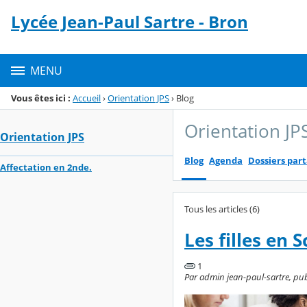
Panneau de gestion des cookies
Lycée Jean-Paul Sartre - Bron
Menu de la rubrique
Contenu
MENU
Vous êtes ici :
Accueil
›
Orientation JPS
›
Blog
Orientation JP
Orientation JPS
Blog
Agenda
Dossiers par
Affectation en 2nde.
Tous les articles (6)
Les filles en
1
Par admin jean-paul-sartre, pu