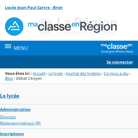
Panneau de gestion des cookies
Lycée Jean-Paul Sartre - Bron
Menu de la rubrique
Contenu
MENU
Se connecter
Vous êtes ici :
Accueil
›
Le lycée
›
Journal des lycéens
›
Ça nous a plu
›
Blog
›
Débat Citoyen
Le lycée
Administration
Direction
Réglement intérieur (RI)
Inscriptions