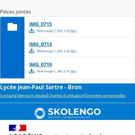
Pièces jointes
IMG_0715
Télécharger
( .
JPG
,
1.65
Mo
)
IMG_0713
Télécharger
( .
JPG
,
2.06
Mo
)
IMG_0719
Télécharger
( .
JPG
,
2.31
Mo
)
Lycée Jean-Paul Sartre - Bron
Contacts
Mentions légales
Chartes d'utilisation
Données personnelles