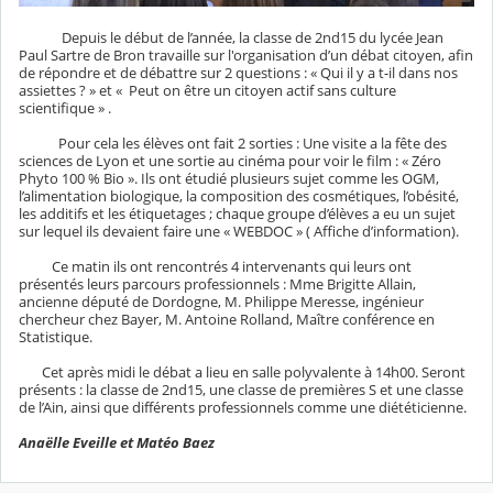
Depuis le début de l’année, la classe de 2nd15 du lycée Jean
Paul Sartre de Bron travaille sur l'organisation d’un débat citoyen, afin
de répondre et de débattre sur 2 questions : « Qui il y a t-il dans nos
assiettes ? » et « Peut on être un citoyen actif sans culture
scientifique » .
Pour cela les élèves ont fait 2 sorties : Une visite a la fête des
sciences de Lyon et une sortie au cinéma pour voir le film : « Zéro
Phyto 100 % Bio ». Ils ont étudié plusieurs sujet comme les OGM,
l’alimentation biologique, la composition des cosmétiques, l’obésité,
les additifs et les étiquetages ; chaque groupe d’élèves a eu un sujet
sur lequel ils devaient faire une « WEBDOC » ( Affiche d’information).
Ce matin ils ont rencontrés 4 intervenants qui leurs ont
présentés leurs parcours professionnels : Mme Brigitte Allain,
ancienne député de Dordogne, M. Philippe Meresse, ingénieur
chercheur chez Bayer, M. Antoine Rolland, Maître conférence en
Statistique.
Cet après midi le débat a lieu en salle polyvalente à 14h00. Seront
présents : la classe de 2nd15, une classe de premières S et une classe
de l’Ain, ainsi que différents professionnels comme une diététicienne.
Anaëlle Eveille et Matéo Baez