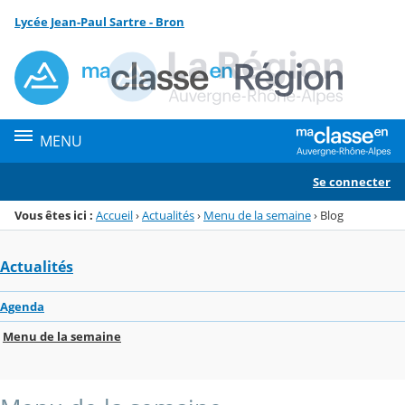
Panneau de gestion des cookies
Lycée Jean-Paul Sartre - Bron
Menu de la rubrique
Contenu
MENU
Se connecter
Vous êtes ici :
Accueil
›
Actualités
›
Menu de la semaine
›
Blog
Actualités
Agenda
Menu de la semaine